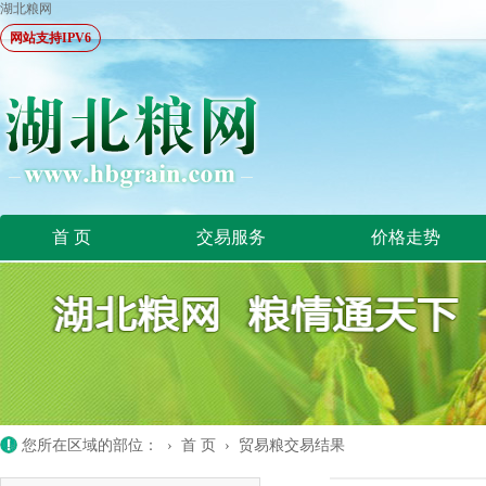
湖北粮网
网站支持IPV6
首 页
交易服务
价格走势
您所在区域的部位： ›
首 页
›
贸易粮交易结果